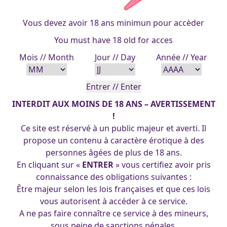
Vous devez avoir 18 ans minimun pour accèder
You must have 18 old for acces
Mois // Month
Jour // Day
Année // Year
vahiena-31-03-2013
Guerriere-japonaise
INTERDIT AUX MOINS DE 18 ANS – AVERTISSEMENT
francois
|
1 avril 2012
!
Ce site est réservé à un public majeur et averti. Il
propose un contenu à caractère érotique à des
personnes âgées de plus de 18 ans.
En cliquant sur «
ENTRER
» vous certifiez avoir pris
connaissance des obligations suivantes :
Être majeur selon les lois françaises et que ces lois
vous autorisent à accéder à ce service.
A ne pas faire connaître ce service à des mineurs,
sous peine de sanctions pénales.