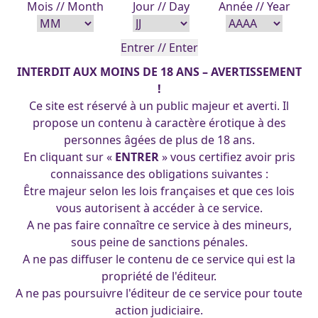
Mois // Month
Jour // Day
Année // Year
INTERDIT AUX MOINS DE 18 ANS – AVERTISSEMENT
!
Ce site est réservé à un public majeur et averti. Il
propose un contenu à caractère érotique à des
personnes âgées de plus de 18 ans.
En cliquant sur «
ENTRER
» vous certifiez avoir pris
connaissance des obligations suivantes :
Être majeur selon les lois françaises et que ces lois
Secretary 23-05-2014
vous autorisent à accéder à ce service.
A ne pas faire connaître ce service à des mineurs,
sous peine de sanctions pénales.
A ne pas diffuser le contenu de ce service qui est la
(cc) 2025 Les Pin-Up's d'Arpa. Tous droits réservés.
propriété de l'éditeur.
A ne pas poursuivre l'éditeur de ce service pour toute
action judiciaire.