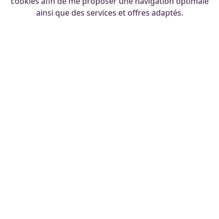
cookies afin de me proposer une navigation optimale
ainsi que des services et offres adaptés.
Pinup murale soubrette découpée au laser sur de
l’acrylique Laser cut pinup on acrylic 18-12-2019 Á vendre ,