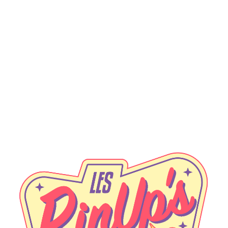
Secrétaire Défense
Coktail-french-maid
francois
|
23 mai 2021