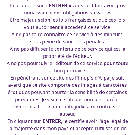
En cliquant sur «
ENTRER
» vous certifiez avoir pris
connaissance des obligations suivantes :
Être majeur selon les lois françaises et que ces lois
vous autorisent à accéder à ce service.
Soubrette-sur-Coktail commune de Torchey-en-Auge
A ne pas faire connaître ce service à des mineurs,
Pinup murale soubrette acrylique
sous peine de sanctions pénales.
francois
|
18 décembre 2019
A ne pas diffuser le contenu de ce service qui est la
propriété de l'éditeur.
A ne pas poursuivre l'éditeur de ce service pour toute
action judiciaire.
En pénétrant sur ce site des Pin-up's d'Arpa je suis
averti que ce site comporte des images à caractères
érotiques pouvant heurter la sensibilité de certaines
personnes. Je visite ce site de mon plein gré et
renonce à toute poursuite judiciaire contre son
auteur.
En cliquant sur
ENTRER
, je certifie avoir l'âge légal de
la majorité dans mon pays et accepte l'utilisation de