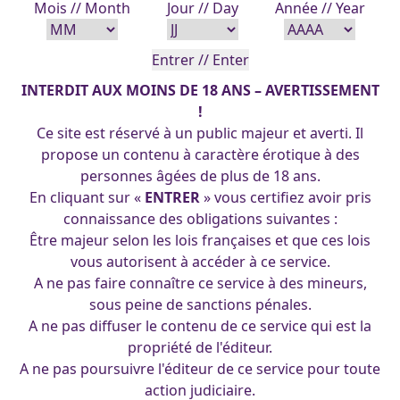
Mois // Month
Jour // Day
Année // Year
INTERDIT AUX MOINS DE 18 ANS – AVERTISSEMENT
!
Ce site est réservé à un public majeur et averti. Il
propose un contenu à caractère érotique à des
personnes âgées de plus de 18 ans.
En cliquant sur «
ENTRER
» vous certifiez avoir pris
connaissance des obligations suivantes :
Être majeur selon les lois françaises et que ces lois
Secretary 23-05-2014
vous autorisent à accéder à ce service.
A ne pas faire connaître ce service à des mineurs,
sous peine de sanctions pénales.
A ne pas diffuser le contenu de ce service qui est la
(cc) 2025 Les Pin-Up's d'Arpa. Tous droits réservés.
propriété de l'éditeur.
A ne pas poursuivre l'éditeur de ce service pour toute
action judiciaire.