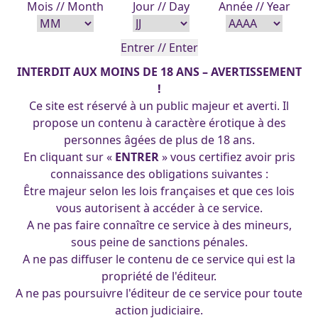
Mois // Month
Jour // Day
Année // Year
INTERDIT AUX MOINS DE 18 ANS – AVERTISSEMENT
!
Ce site est réservé à un public majeur et averti. Il
propose un contenu à caractère érotique à des
personnes âgées de plus de 18 ans.
En cliquant sur «
ENTRER
» vous certifiez avoir pris
connaissance des obligations suivantes :
Maid spills everything 21-05-2021
Être majeur selon les lois françaises et que ces lois
vous autorisent à accéder à ce service.
A ne pas faire connaître ce service à des mineurs,
sous peine de sanctions pénales.
(cc) 2025 Les Pin-Up's d'Arpa. Tous droits réservés.
A ne pas diffuser le contenu de ce service qui est la
propriété de l'éditeur.
A ne pas poursuivre l'éditeur de ce service pour toute
action judiciaire.