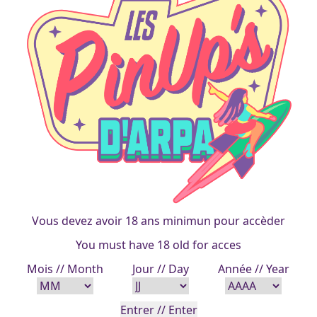
niceflora-soub_06-04-2019
maid-coeur
francois
|
22 janvier 2016
Vous devez avoir 18 ans minimun pour accèder
You must have 18 old for acces
Mois // Month
Jour // Day
Année // Year