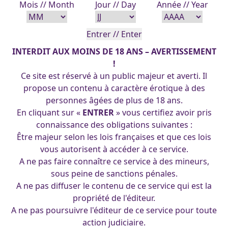
Mois // Month
Jour // Day
Année // Year
INTERDIT AUX MOINS DE 18 ANS – AVERTISSEMENT
!
Ce site est réservé à un public majeur et averti. Il
propose un contenu à caractère érotique à des
personnes âgées de plus de 18 ans.
En cliquant sur «
ENTRER
» vous certifiez avoir pris
connaissance des obligations suivantes :
Baroness Scuba suit – La baronne DeCobray – G.I.Joe vs
Être majeur selon les lois françaises et que ces lois
Cobra _ 19-11-2015
vous autorisent à accéder à ce service.
A ne pas faire connaître ce service à des mineurs,
sous peine de sanctions pénales.
A ne pas diffuser le contenu de ce service qui est la
(cc) 2025 Les Pin-Up's d'Arpa. Tous droits réservés.
propriété de l'éditeur.
A ne pas poursuivre l'éditeur de ce service pour toute
action judiciaire.