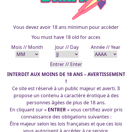
Vous devez avoir 18 ans minimun pour accèder
scola-2_21-12-2017
You must have 18 old for acces
Sophie
Mois // Month
Jour // Day
Année // Year
francois
|
1 avril 2017
INTERDIT AUX MOINS DE 18 ANS – AVERTISSEMENT
!
Ce site est réservé à un public majeur et averti. Il
propose un contenu à caractère érotique à des
personnes âgées de plus de 18 ans.
En cliquant sur «
ENTRER
» vous certifiez avoir pris
connaissance des obligations suivantes :
Être majeur selon les lois françaises et que ces lois
vous autorisent à accéder à ce service.