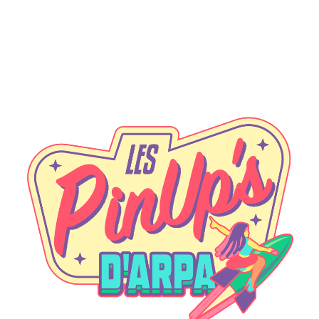
Rebelle
Carrie-Fisher Leia-Organa-Solo-Skywalker
francois
|
26 septembre 2017
26-09-2017
Cyberpunk
francois
|
5 septembre 2016