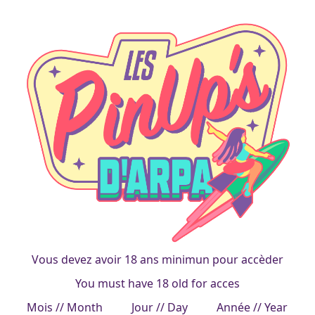
Scaby Princess 26_05-2017
Duchesse
francois
|
13 mai 2016
Vous devez avoir 18 ans minimun pour accèder
You must have 18 old for acces
Mois // Month
Jour // Day
Année // Year