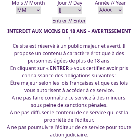
Mois // Month
Jour // Day
Année // Year
INTERDIT AUX MOINS DE 18 ANS – AVERTISSEMENT
!
Ce site est réservé à un public majeur et averti. Il
propose un contenu à caractère érotique à des
personnes âgées de plus de 18 ans.
31 Oct 2014 Le 31 octobre c’est Samhain une fête celtique
En cliquant sur «
ENTRER
» vous certifiez avoir pris
auquel je tiens beaucoup. Samhain signifie Réunion, c’est
connaissance des obligations suivantes :
l’occasion de se réunir en famille ou entre amis.Cette fête a
Être majeur selon les lois françaises et que ces lois
toujours existé dans les pays Celtes tel que la Bretagne.
vous autorisent à accéder à ce service.
Mais ce sont les Américains d’origine irlandaise qui ont
A ne pas faire connaître ce service à des mineurs,
Samhain
popularisé mondialement cette fête. Elle a fait
…
sous peine de sanctions pénales.
A ne pas diffuser le contenu de ce service qui est la
propriété de l'éditeur.
A ne pas poursuivre l'éditeur de ce service pour toute
(cc) 2025 Les Pin-Up's d'Arpa. Tous droits réservés.
action judiciaire.