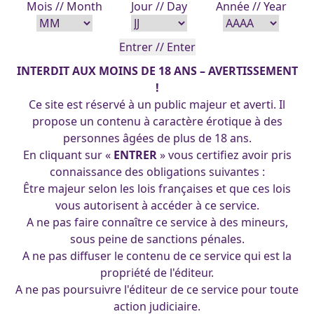
Mois // Month
Jour // Day
Année // Year
Granny 80 kmh – 19-05-2018
INTERDIT AUX MOINS DE 18 ANS – AVERTISSEMENT
!
Ce site est réservé à un public majeur et averti. Il
(cc) 2025 Les Pin-Up's d'Arpa. Tous droits réservés.
propose un contenu à caractère érotique à des
personnes âgées de plus de 18 ans.
En cliquant sur «
ENTRER
» vous certifiez avoir pris
connaissance des obligations suivantes :
Être majeur selon les lois françaises et que ces lois
vous autorisent à accéder à ce service.
A ne pas faire connaître ce service à des mineurs,
sous peine de sanctions pénales.
A ne pas diffuser le contenu de ce service qui est la
propriété de l'éditeur.
A ne pas poursuivre l'éditeur de ce service pour toute
action judiciaire.