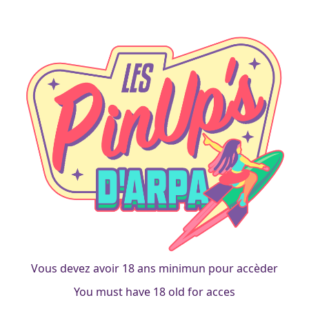
grgrandmother
Mamie 80 kmh
francois
|
19 mai 2018
Vous devez avoir 18 ans minimun pour accèder
You must have 18 old for acces