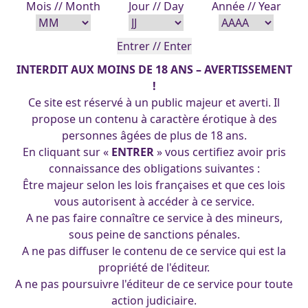
Mois // Month
Jour // Day
Année // Year
INTERDIT AUX MOINS DE 18 ANS – AVERTISSEMENT
!
Ce site est réservé à un public majeur et averti. Il
propose un contenu à caractère érotique à des
personnes âgées de plus de 18 ans.
En cliquant sur «
ENTRER
» vous certifiez avoir pris
connaissance des obligations suivantes :
Être majeur selon les lois françaises et que ces lois
De Tight Ship à une mascotte engagée À l’origine, Marine
vous autorisent à accéder à ce service.
devait être un clin d’œil à Tight Ship, personnage
A ne pas faire connaître ce service à des mineurs,
humoristique apparu dans la série Community, lui-même
sous peine de sanctions pénales.
inspiré de Shipwreck de G.I. Joe. Un archétype du marin
A ne pas diffuser le contenu de ce service qui est la
badass, un peu grande gueule, très américain dans son
Mar
propriété de l'éditeur.
imagerie. Mais très vite, le projet a pris une direction
…
–
A ne pas poursuivre l'éditeur de ce service pour toute
Plus
action judiciaire.