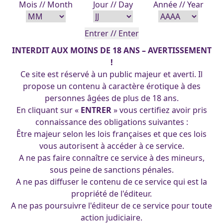
briques dorées. Voici ma ré-interprétation de Dorothée
Mois // Month
Jour // Day
Année // Year
dans une version SF et pin-up. Dorothée, dorothy,
illustration, illustrations, magicien-d’Oz, normandie, oz,
peinture-digitale personnages, pin-up, pinup
INTERDIT AUX MOINS DE 18 ANS – AVERTISSEMENT
!
Ce site est réservé à un public majeur et averti. Il
(cc) 2025 Les Pin-Up's d'Arpa. Tous droits réservés.
propose un contenu à caractère érotique à des
personnes âgées de plus de 18 ans.
En cliquant sur «
ENTRER
» vous certifiez avoir pris
connaissance des obligations suivantes :
Être majeur selon les lois françaises et que ces lois
vous autorisent à accéder à ce service.
A ne pas faire connaître ce service à des mineurs,
sous peine de sanctions pénales.
A ne pas diffuser le contenu de ce service qui est la
propriété de l'éditeur.
A ne pas poursuivre l'éditeur de ce service pour toute
action judiciaire.