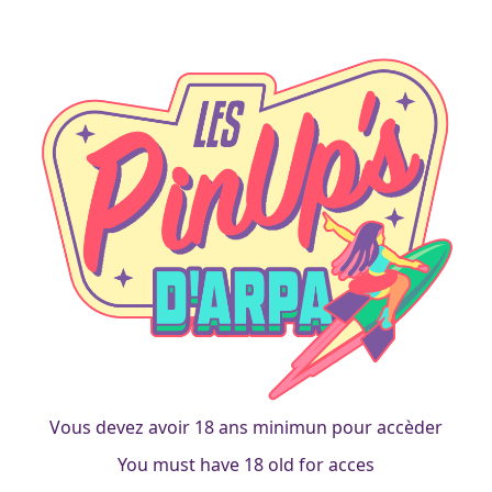
Dorothée
Dorothée OZ SF
francois
|
23 mai 2014
Vous devez avoir 18 ans minimun pour accèder
Tout le monde connait le magicien d’Oz, et si ce n’est pas le
You must have 18 old for acces
cas, alors louez-le, votre enfance est au bout du chemin de