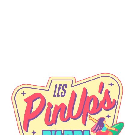
contes-de-fée
Fée des bois
francois
|
6 octobre 2018