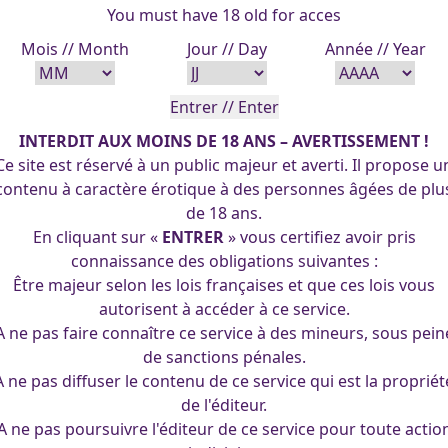
You must have 18 old for acces
Mois // Month
Jour // Day
Année // Year
INTERDIT AUX MOINS DE 18 ANS – AVERTISSEMENT !
Ce site est réservé à un public majeur et averti. Il propose u
contenu à caractère érotique à des personnes âgées de plu
de 18 ans.
p sexy sous les traits d’une maitresse d’école citudorienne (
En cliquant sur «
ENTRER
» vous certifiez avoir pris
 association nommée Citudor-asso installée a Caen (Normandi
connaissance des obligations suivantes :
Mestryx
lle au même titre que le
…
Être majeur selon les lois françaises et que ces lois vous
Scolax
autorisent à accéder à ce service.
A ne pas faire connaître ce service à des mineurs, sous pein
de sanctions pénales.
(cc) 2025 Les Pin-Up's d'Arpa. Tous droits réservés.
A ne pas diffuser le contenu de ce service qui est la propriét
de l'éditeur.
A ne pas poursuivre l'éditeur de ce service pour toute actio