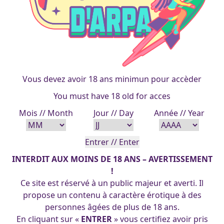
Vous devez avoir 18 ans minimun pour accèder
You must have 18 old for acces
citu-bimbo_21-05-2021
Mois // Month
Jour // Day
Année // Year
Riot bourkar
francois
|
28 décembre 2018
INTERDIT AUX MOINS DE 18 ANS – AVERTISSEMENT
!
Ce site est réservé à un public majeur et averti. Il
propose un contenu à caractère érotique à des
personnes âgées de plus de 18 ans.
En cliquant sur «
ENTRER
» vous certifiez avoir pris