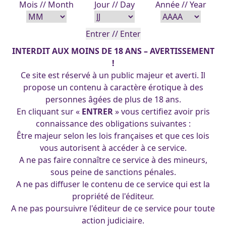
Mois // Month
Jour // Day
Année // Year
sauvetage vaisseau spatial 06-01-2012
INTERDIT AUX MOINS DE 18 ANS – AVERTISSEMENT
!
Ce site est réservé à un public majeur et averti. Il
Publié le 6 janvier 2012
propose un contenu à caractère érotique à des
personnes âgées de plus de 18 ans.
En cliquant sur «
ENTRER
» vous certifiez avoir pris
←
Reine
derby-doll-fight
→
connaissance des obligations suivantes :
Être majeur selon les lois françaises et que ces lois
vous autorisent à accéder à ce service.
A ne pas faire connaître ce service à des mineurs,
sous peine de sanctions pénales.
A ne pas diffuser le contenu de ce service qui est la
(cc) 2025 Les Pin-Up's d'Arpa. Tous droits réservés.
propriété de l'éditeur.
A ne pas poursuivre l'éditeur de ce service pour toute
action judiciaire.