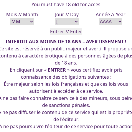
You must have 18 old for acces
Mois // Month
Jour // Day
Année // Year
INTERDIT AUX MOINS DE 18 ANS – AVERTISSEMENT !
Ce site est réservé à un public majeur et averti. Il propose u
contenu à caractère érotique à des personnes âgées de plu
de 18 ans.
En cliquant sur «
ENTRER
» vous certifiez avoir pris
connaissance des obligations suivantes :
Être majeur selon les lois françaises et que ces lois vous
autorisent à accéder à ce service.
A ne pas faire connaître ce service à des mineurs, sous pein
de sanctions pénales.
A ne pas diffuser le contenu de ce service qui est la propriét
de l'éditeur.
uquel je tiens beaucoup. Samhain signifie Réunion, c’est l’o
A ne pas poursuivre l'éditeur de ce service pour toute actio
is ce sont les Américains d’origine irlandaise qui ont popula