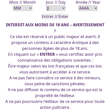
Mois // Month
Jour // Day
Année // Year
INTERDIT AUX MOINS DE 18 ANS – AVERTISSEMENT
!
Ce site est réservé à un public majeur et averti. Il
propose un contenu à caractère érotique à des
vahiena-31-03-2013
personnes âgées de plus de 18 ans.
En cliquant sur «
ENTRER
» vous certifiez avoir pris
connaissance des obligations suivantes :
Être majeur selon les lois françaises et que ces lois
(cc) 2025 Les Pin-Up's d'Arpa. Tous droits réservés.
vous autorisent à accéder à ce service.
A ne pas faire connaître ce service à des mineurs,
sous peine de sanctions pénales.
A ne pas diffuser le contenu de ce service qui est la
propriété de l'éditeur.
A ne pas poursuivre l'éditeur de ce service pour toute
action judiciaire.