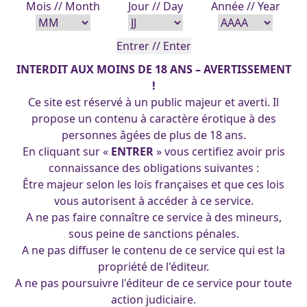
Mois // Month
Jour // Day
Année // Year
INTERDIT AUX MOINS DE 18 ANS – AVERTISSEMENT
!
Ce site est réservé à un public majeur et averti. Il
propose un contenu à caractère érotique à des
personnes âgées de plus de 18 ans.
En cliquant sur «
ENTRER
» vous certifiez avoir pris
connaissance des obligations suivantes :
Vœux de bonne année 2018 de Lefeuvre-François
Être majeur selon les lois françaises et que ces lois
illustrateur à Caen 10-01-2018 Happy new year 2018 by
vous autorisent à accéder à ce service.
Lefeuvre-François illustrateur à Caen – 10-01-2018
A ne pas faire connaître ce service à des mineurs,
sous peine de sanctions pénales.
A ne pas diffuser le contenu de ce service qui est la
propriété de l'éditeur.
(cc) 2025 Les Pin-Up's d'Arpa. Tous droits réservés.
A ne pas poursuivre l'éditeur de ce service pour toute
action judiciaire.