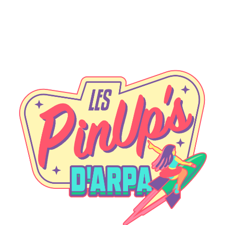
Maidoblow