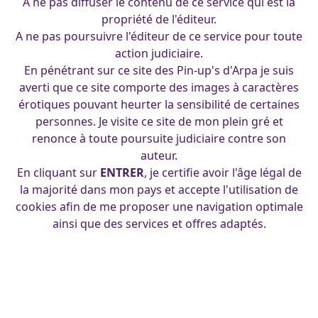
A ne pas diffuser le contenu de ce service qui est la
propriété de l'éditeur.
A ne pas poursuivre l'éditeur de ce service pour toute
action judiciaire.
En pénétrant sur ce site des Pin-up's d'Arpa je suis
averti que ce site comporte des images à caractères
érotiques pouvant heurter la sensibilité de certaines
personnes. Je visite ce site de mon plein gré et
renonce à toute poursuite judiciaire contre son
Soubrette aux nœuds
auteur.
En cliquant sur
ENTRER
, je certifie avoir l'âge légal de
la majorité dans mon pays et accepte l'utilisation de
Publié le 21 mai 2021
cookies afin de me proposer une navigation optimale
ainsi que des services et offres adaptés.
←
Citudef lolita
soubrette renversse tout
→